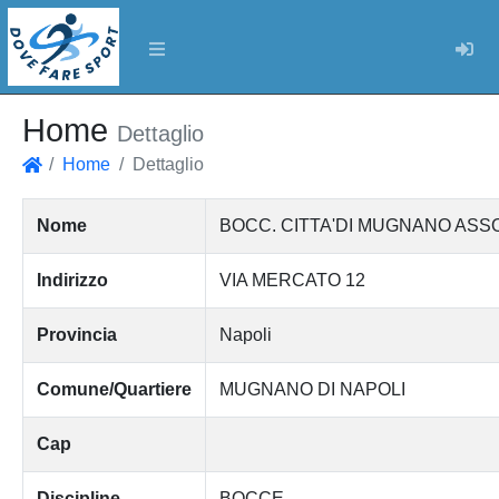
Log
Home
Dettaglio
Home
Dettaglio
Home
Nome
BOCC. CITTA'DI MUGNANO ASS
Indirizzo
VIA MERCATO 12
Provincia
Napoli
Comune/Quartiere
MUGNANO DI NAPOLI
Cap
Discipline
BOCCE