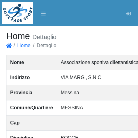
Log
Home
Dettaglio
Home
Dettaglio
Home
Nome
Associazione sportiva dilettantist
Indirizzo
VIA MARGI, S.N.C
Provincia
Messina
Comune/Quartiere
MESSINA
Cap
Discipline
BOCCE