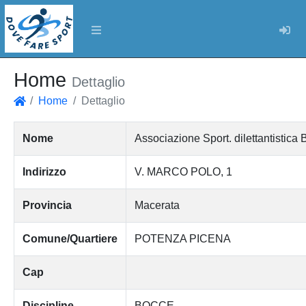
Log
Home
Dettaglio
Home
Dettaglio
Home
Nome
Associazione Sport. dilettanti
Indirizzo
V. MARCO POLO, 1
Provincia
Macerata
Comune/Quartiere
POTENZA PICENA
Cap
Discipline
BOCCE