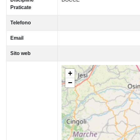
Praticate
Telefono
Email
Sito web
+
−