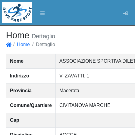
Log
Home
Dettaglio
Home
Dettaglio
Home
Nome
ASSOCIAZIONE SPORTIVA DILE
Indirizzo
V. ZAVATTI, 1
Provincia
Macerata
Comune/Quartiere
CIVITANOVA MARCHE
Cap
Discipline
BOCCE