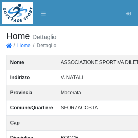
Log
Home
Dettaglio
Home
Dettaglio
Home
Nome
ASSOCIAZIONE SPORTIVA DILE
Indirizzo
V. NATALI
Provincia
Macerata
Comune/Quartiere
SFORZACOSTA
Cap
Discipline
BOCCE