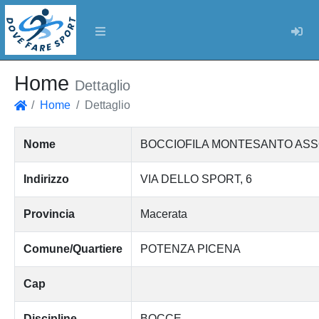
Log
Home
Dettaglio
Home
Dettaglio
Home
Nome
BOCCIOFILA MONTESANTO ASSO
Indirizzo
VIA DELLO SPORT, 6
Provincia
Macerata
Comune/Quartiere
POTENZA PICENA
Cap
Discipline
BOCCE