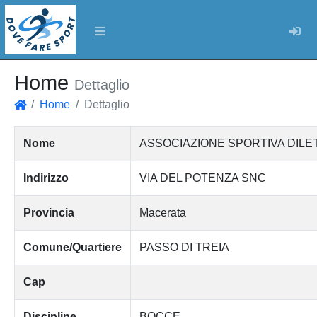
Log
Home
Dettaglio
Home
Dettaglio
Home
Nome
ASSOCIAZIONE SPORTIVA DILE
Indirizzo
VIA DEL POTENZA SNC
Provincia
Macerata
Comune/Quartiere
PASSO DI TREIA
Cap
Discipline
BOCCE