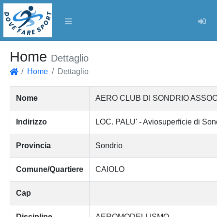
Log
Home
Dettaglio
Home
Dettaglio
Home
Nome
AERO CLUB DI SONDRIO ASSOC
Indirizzo
LOC. PALU' - Aviosuperficie di Son
Provincia
Sondrio
Comune/Quartiere
CAIOLO
Cap
Discipline
AEROMODELLISMO