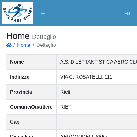
Log
Home
Dettaglio
Home
Dettaglio
Home
Nome
A.S. DILETTANTISTICA AERO CL
Indirizzo
VIA C. ROSATELLI, 111
Provincia
Rieti
Comune/Quartiere
RIETI
Cap
Discipline
AEROMODELLISMO