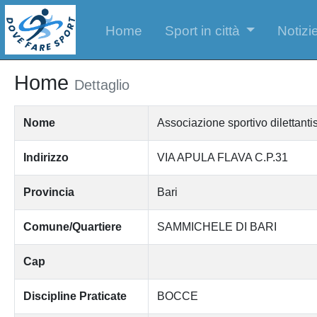
Home
Sport in città
Notizie
Home
Dettaglio
Nome
Associazione sportivo dilett
Indirizzo
VIA APULA FLAVA C.P.31
Provincia
Bari
Comune/Quartiere
SAMMICHELE DI BARI
Cap
Discipline Praticate
BOCCE