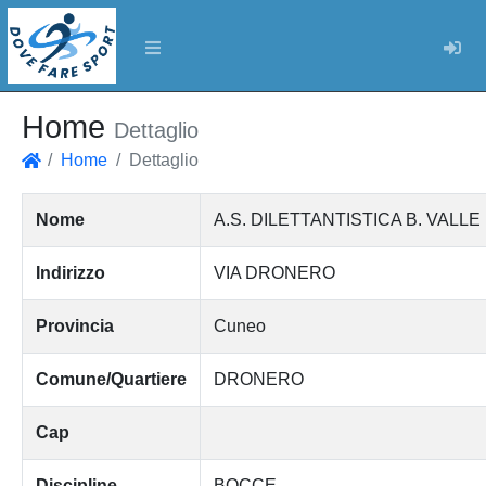
Log
Home
Dettaglio
Home
Dettaglio
Home
Nome
A.S. DILETTANTISTICA B. VALLE
Indirizzo
VIA DRONERO
Provincia
Cuneo
Comune/Quartiere
DRONERO
Cap
Discipline
BOCCE