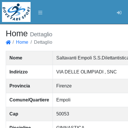
Log
Home
Dettaglio
Home
Dettaglio
Home
Nome
Saltavanti Empoli S.S.Dilettantistic
Indirizzo
VIA DELLE OLIMPIADI , SNC
Provincia
Firenze
Comune/Quartiere
Empoli
Cap
50053
Discipline
GINNASTICA