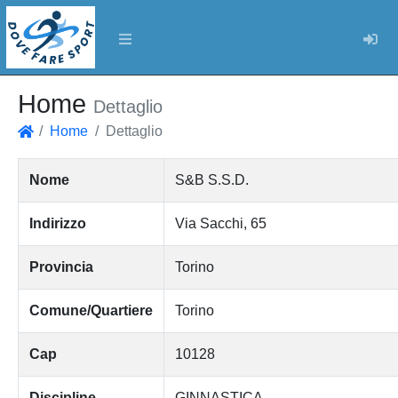
Log
Home
Dettaglio
Home
Dettaglio
Home
Nome
S&B S.S.D.
Indirizzo
Via Sacchi, 65
Provincia
Torino
Comune/Quartiere
Torino
Cap
10128
Discipline
GINNASTICA