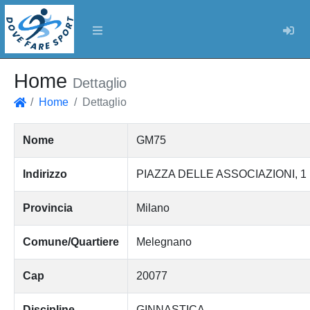
Log
Home
Dettaglio
Home
Dettaglio
Home
Nome
GM75
Indirizzo
PIAZZA DELLE ASSOCIAZIONI, 1
Provincia
Milano
Comune/Quartiere
Melegnano
Cap
20077
Discipline
GINNASTICA