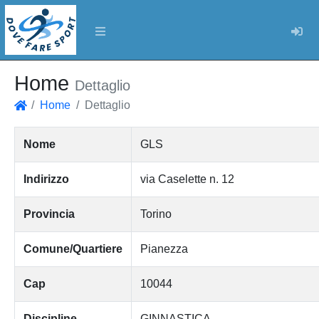
Log
Home
Dettaglio
Home
Dettaglio
Home
Nome
GLS
Indirizzo
via Caselette n. 12
Provincia
Torino
Comune/Quartiere
Pianezza
Cap
10044
Discipline
GINNASTICA