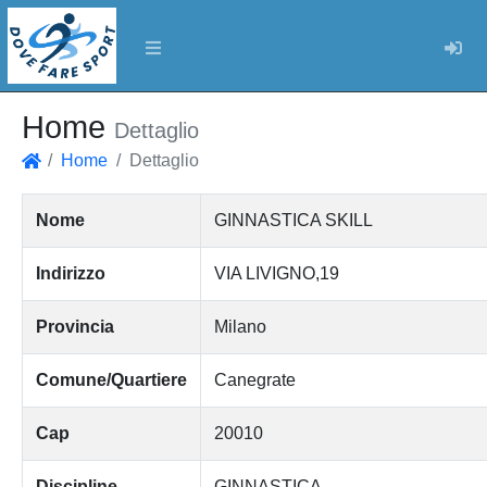
Log
Home
Dettaglio
Home
Dettaglio
Home
Nome
GINNASTICA SKILL
Indirizzo
VIA LIVIGNO,19
Provincia
Milano
Comune/Quartiere
Canegrate
Cap
20010
Discipline
GINNASTICA