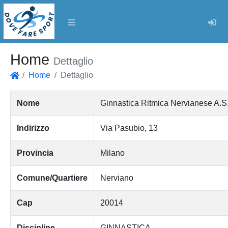
Log
Home
Dettaglio
Home
Dettaglio
Home
Nome
Ginnastica Ritmica Nervianese A.S.D
Indirizzo
Via Pasubio, 13
Provincia
Milano
Comune/Quartiere
Nerviano
Cap
20014
Discipline
GINNASTICA