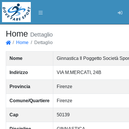
Log
Home
Dettaglio
Home
Dettaglio
Home
Nome
Ginnastica Il Poggetto Società Sport
Indirizzo
VIA M.MERCATI, 24B
Provincia
Firenze
Comune/Quartiere
Firenze
Cap
50139
Discipline
GINNASTICA