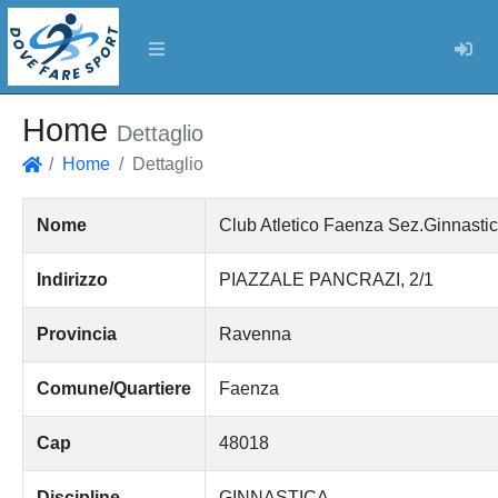
Log
Home
Dettaglio
Home
Dettaglio
Home
Nome
Club Atletico Faenza Sez.Ginnastica
Indirizzo
PIAZZALE PANCRAZI, 2/1
Provincia
Ravenna
Comune/Quartiere
Faenza
Cap
48018
Discipline
GINNASTICA