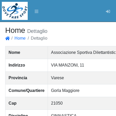
Log
Home
Dettaglio
Home
Dettaglio
Home
Nome
Associazione Sportiva Dilettantisti
Indirizzo
VIA MANZONI, 11
Provincia
Varese
Comune/Quartiere
Gorla Maggiore
Cap
21050
Discipline
GINNASTICA