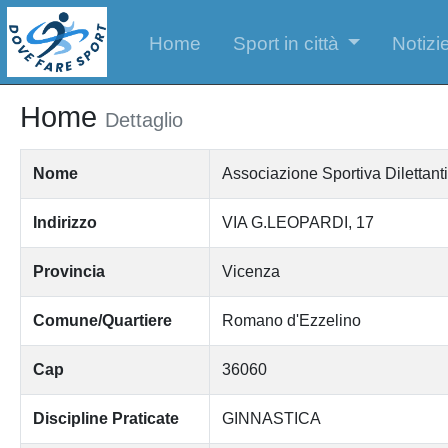
Home
Sport in città
Notizie
Home
Dettaglio
Nome
Associazione Sportiva Dilettant
Indirizzo
VIA G.LEOPARDI, 17
Provincia
Vicenza
Comune/Quartiere
Romano d'Ezzelino
Cap
36060
Discipline Praticate
GINNASTICA