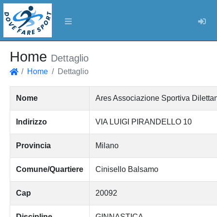
Log
Home
Dettaglio
Home
Dettaglio
Home
Nome
Ares Associazione Sportiva Dilettan
Indirizzo
VIA LUIGI PIRANDELLO 10
Provincia
Milano
Comune/Quartiere
Cinisello Balsamo
Cap
20092
Discipline
GINNASTICA