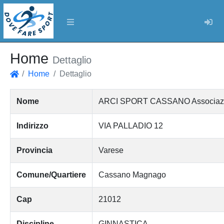
Log
Home
Dettaglio
Home
Dettaglio
Home
Nome
ARCI SPORT CASSANO Associazione
Indirizzo
VIA PALLADIO 12
Provincia
Varese
Comune/Quartiere
Cassano Magnago
Cap
21012
Discipline
GINNASTICA