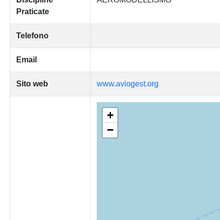
Praticate
Telefono
Email
Sito web
www.aviogest.org
+
−