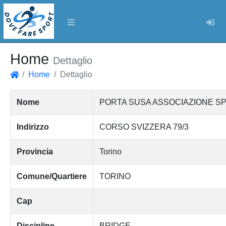
Log
Home
Dettaglio
Home
Dettaglio
Home
Nome
PORTA SUSA ASSOCIAZIONE SP
Indirizzo
CORSO SVIZZERA 79/3
Provincia
Torino
Comune/Quartiere
TORINO
Cap
Discipline
BRIDGE