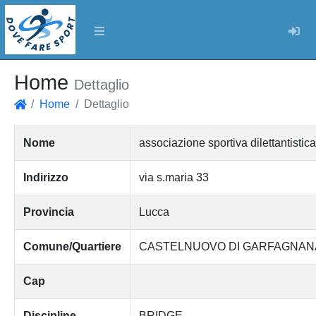
Log
Home
Dettaglio
Home
Dettaglio
Home
Nome
associazione sportiva dilettantisti
Indirizzo
via s.maria 33
Provincia
Lucca
Comune/Quartiere
CASTELNUOVO DI GARFAGNAN
Cap
Discipline
BRIDGE