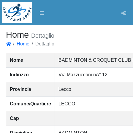
Log
Home
Dettaglio
Home
Dettaglio
Home
Nome
BADMINTON & CROQUET CLUB LECCO
Indirizzo
Via Mazzucconi nÂ° 12
Provincia
Lecco
Comune/Quartiere
LECCO
Cap
Discipline
BADMINTON