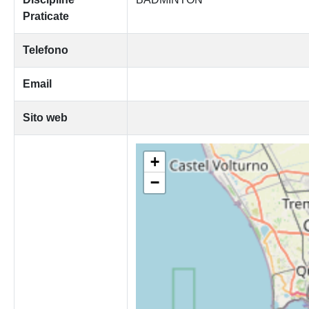
Praticate
Telefono
Email
Sito web
+
−