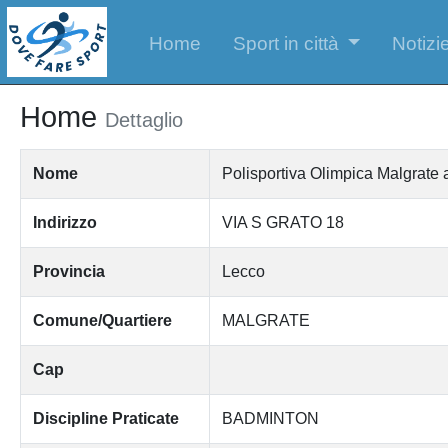
Home
Sport in città
Notizie
Home
Dettaglio
Nome
Polisportiva Olimpica Malgrate a
Indirizzo
VIA S GRATO 18
Provincia
Lecco
Comune/Quartiere
MALGRATE
Cap
Discipline Praticate
BADMINTON