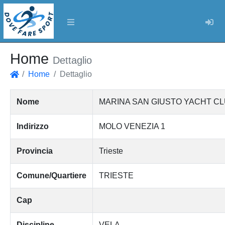
Log
Home
Dettaglio
Home
Dettaglio
Home
Nome
MARINA SAN GIUSTO YACHT CL
Indirizzo
MOLO VENEZIA 1
Provincia
Trieste
Comune/Quartiere
TRIESTE
Cap
Discipline
VELA