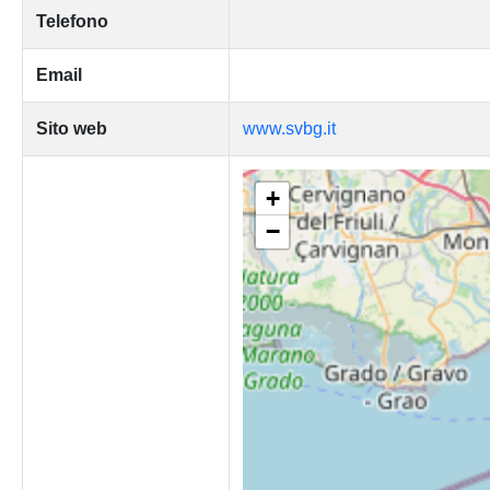
Telefono
Email
Sito web
www.svbg.it
+
−