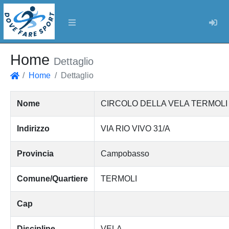
Log
Home
Dettaglio
Home
Dettaglio
Home
Nome
CIRCOLO DELLA VELA TERMOLI ass.
Indirizzo
VIA RIO VIVO 31/A
Provincia
Campobasso
Comune/Quartiere
TERMOLI
Cap
Discipline
VELA