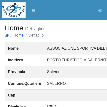
Log
Home
Dettaglio
Home
Dettaglio
Home
Nome
ASSOCIAZIONE SPORTIVA DILE
Indirizzo
PORTO TURISTICO M.SALERNI
Provincia
Salerno
Comune/Quartiere
SALERNO
Cap
Discipline
VELA