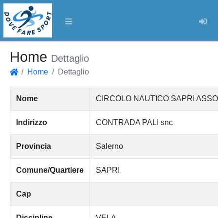
Log
Home
Dettaglio
Home
Dettaglio
Home
Nome
CIRCOLO NAUTICO SAPRI ASSO
Indirizzo
CONTRADA PALI snc
Provincia
Salerno
Comune/Quartiere
SAPRI
Cap
Discipline
VELA