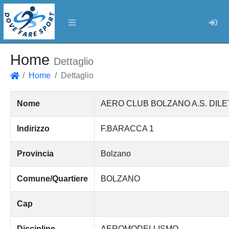
Log
Home
Dettaglio
Home
Dettaglio
Home
Nome
AERO CLUB BOLZANO A.S. DILE
Indirizzo
F.BARACCA 1
Provincia
Bolzano
Comune/Quartiere
BOLZANO
Cap
Discipline
AEROMODELLISMO