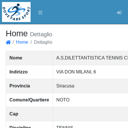
Log
Home
Dettaglio
Home
Dettaglio
Home
Nome
A.S.DILETTANTISTICA TENNIS 
Indirizzo
VIA DON MILANI, 6
Provincia
Siracusa
Comune/Quartiere
NOTO
Cap
Discipline
TENNIS