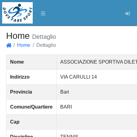
Log
Home
Dettaglio
Home
Dettaglio
Home
Nome
ASSOCIAZIONE SPORTIVA DILET
Indirizzo
VIA CARULLI 14
Provincia
Bari
Comune/Quartiere
BARI
Cap
Discipline
TENNIS