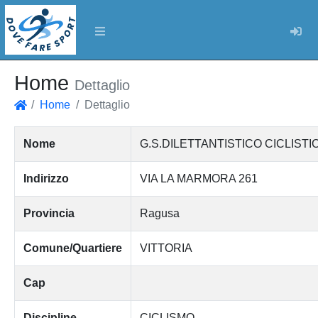
Log
Home
Dettaglio
Home
Dettaglio
Home
Nome
G.S.DILETTANTISTICO CICLIST
Indirizzo
VIA LA MARMORA 261
Provincia
Ragusa
Comune/Quartiere
VITTORIA
Cap
Discipline
CICLISMO