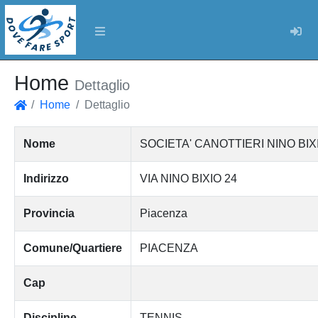
Log
Home
Dettaglio
Home
Dettaglio
Home
Nome
SOCIETA' CANOTTIERI NINO BI
Indirizzo
VIA NINO BIXIO 24
Provincia
Piacenza
Comune/Quartiere
PIACENZA
Cap
Discipline
TENNIS