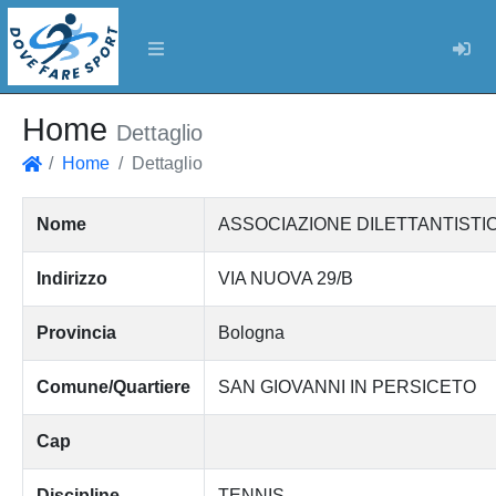
Log
Home
Dettaglio
Home
Dettaglio
Home
Nome
ASSOCIAZIONE DILETTANTISTI
Indirizzo
VIA NUOVA 29/B
Provincia
Bologna
Comune/Quartiere
SAN GIOVANNI IN PERSICETO
Cap
Discipline
TENNIS