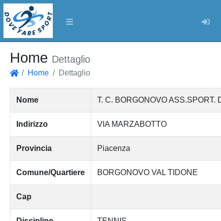
Log
Home
Dettaglio
Home
Dettaglio
Home
Nome
T. C. BORGONOVO ASS.SPORT. 
Indirizzo
VIA MARZABOTTO
Provincia
Piacenza
Comune/Quartiere
BORGONOVO VAL TIDONE
Cap
Discipline
TENNIS