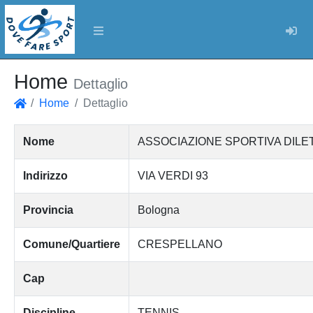
Log
Home
Dettaglio
Home
Dettaglio
Home
Nome
ASSOCIAZIONE SPORTIVA DILE
Indirizzo
VIA VERDI 93
Provincia
Bologna
Comune/Quartiere
CRESPELLANO
Cap
Discipline
TENNIS