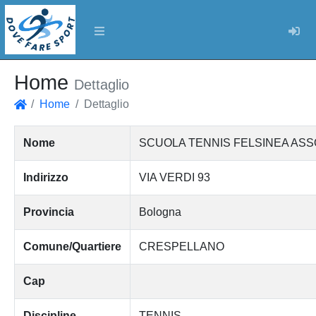
Log
Home
Dettaglio
Home
Dettaglio
Home
Nome
SCUOLA TENNIS FELSINEA ASS
Indirizzo
VIA VERDI 93
Provincia
Bologna
Comune/Quartiere
CRESPELLANO
Cap
Discipline
TENNIS