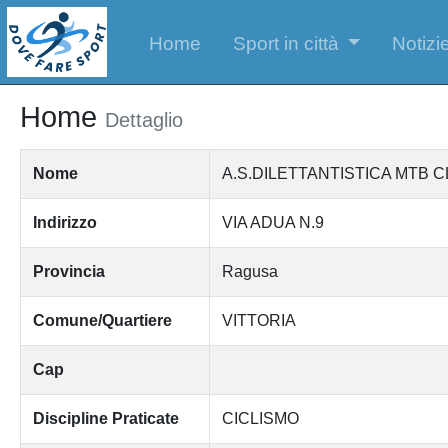
Home
Sport in città
Notizie
Home
Dettaglio
Nome
A.S.DILETTANTISTICA MTB C
Indirizzo
VIA ADUA N.9
Provincia
Ragusa
Comune/Quartiere
VITTORIA
Cap
Discipline Praticate
CICLISMO