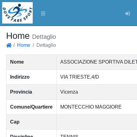
Log
Home
Dettaglio
Home
Dettaglio
Home
Nome
ASSOCIAZIONE SPORTIVA DILET
Indirizzo
VIA TRIESTE,4/D
Provincia
Vicenza
Comune/Quartiere
MONTECCHIO MAGGIORE
Cap
Discipline
TENNIS