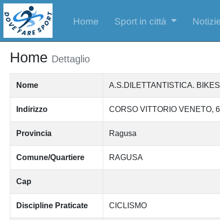
Home
Sport in città
Notizie
Home
Dettaglio
Nome
A.S.DILETTANTISTICA. BIK
Indirizzo
CORSO VITTORIO VENETO, 6
Provincia
Ragusa
Comune/Quartiere
RAGUSA
Cap
Discipline Praticate
CICLISMO