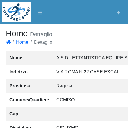
Log
Home
Dettaglio
Home
Dettaglio
Home
Nome
A.S.DILETTANTISTICA EQUIPE SI
Indirizzo
VIA ROMA N.22 CASE ESCAL
Provincia
Ragusa
Comune/Quartiere
COMISO
Cap
Discipline
CICLISMO