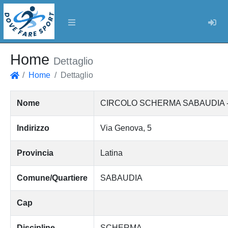
Log
Home
Dettaglio
Home
Dettaglio
Home
Nome
CIRCOLO SCHERMA SABAUDIA - Asso
Indirizzo
Via Genova, 5
Provincia
Latina
Comune/Quartiere
SABAUDIA
Cap
Discipline
SCHERMA