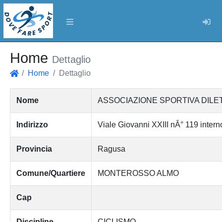
Log
Home
Dettaglio
Home
Dettaglio
Home
Nome
ASSOCIAZIONE SPORTIVA DILET
Indirizzo
Viale Giovanni XXIII nÂ° 119 intern
Provincia
Ragusa
Comune/Quartiere
MONTEROSSO ALMO
Cap
Discipline
CICLISMO