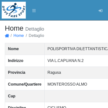
Log
Home
Dettaglio
Home
Dettaglio
Home
Nome
POLISPORTIVA DILETTANTISTI
Indirizzo
VIA L.CAPUANA N.2
Provincia
Ragusa
Comune/Quartiere
MONTEROSSO ALMO
Cap
Discipline
CICLISMO